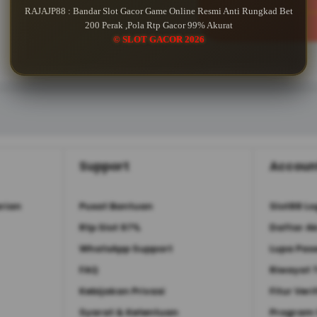
RAJAJP88 : Bandar Slot Gacor Game Online Resmi Anti Rungkad Bet
200 Perak ,Pola Rtp Gacor 99% Akurat
© SLOT GACOR 2026
Support
Accoun
rian
Pusat Bantuan
Slot88 Lo
Rtp Slot 97%
Daftar A
WhatsApp Support
Lupa Pas
FAQ
Riwayat 
Kebijakan Privasi
Fitur Veri
Syarat & Ketentuan
Program 