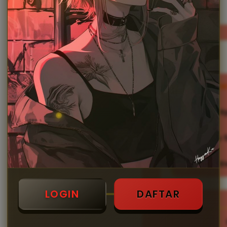
Platform
BONUS NEW
Min Depo Rp
Min WD Rp 
Depo 10K Bi
LOGIN
DAFTAR