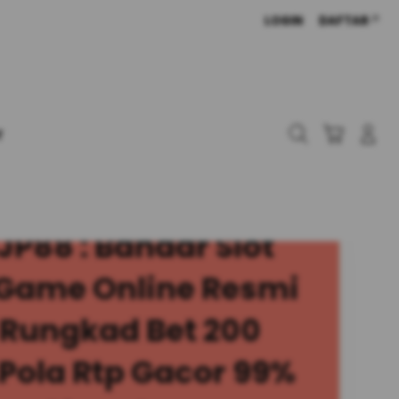
LOGIN
DAFTAR
Cari
Troli
Login/Sign-Up
T
Cari
P88 : Bandar Slot
Game Online Resmi
 Rungkad Bet 200
,Pola Rtp Gacor 99%