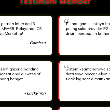
Testimoni Member
 pernah lebih dari 3
Pilihan game slotnya ba
 di MW68. Pelayanan CS-
paling suka provider PG 
Top Markotop!
di sini berapapun keme
- Gomissu
bih gacor dibanding
Sistem keamanannya san
sensational di Gates of
data saya bocor. Selain i
mpang banget.
tidak lag saat dimainkan
- Lucky Yon