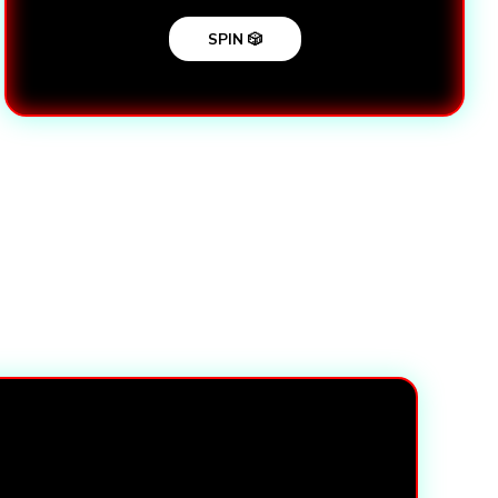
SPIN 🎲