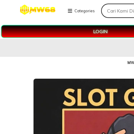
Skip
Search
MW68
to
Categories
for
Content
items
or
shops
LOGIN
MW