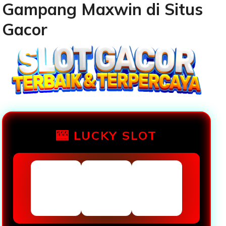
Gampang Maxwin di Situs
Gacor
🎰 LUCKY SLOT