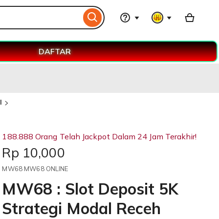
DAFTAR
I
188.888 Orang Telah Jackpot Dalam 24 Jam Terakhir!
Price:
Rp 10,000
MW68 MW68 ONLINE
MW68 : Slot Deposit 5K
Strategi Modal Receh