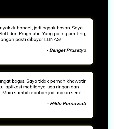
nyakkk banget, jadi nggak bosan. Saya
Soft dan Pragmatic. Yang paling penting,
nangan pasti dibayar LUNAS!
- Benget Prasetyo
gat bagus. Saya tidak pernah khawatir
tu, aplikasi mobilenya juga ringan dan
. Main sambil rebahan jadi makin seru!
- Hilda Purnawati