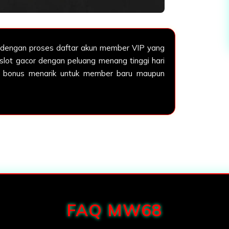
a dengan proses daftar akun member VIP yang
slot gacor dengan peluang menang tinggi hari
erta bonus menarik untuk member baru maupun
FAQ MW68